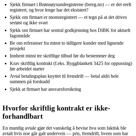
Sjekk firmaet i Brønnøysundregistrene (brreg.no) — er det reelt
registrert, og hvor lenge har det eksistert?
Sjekk om firmaet er momsregistrert — et tegn på at det drives
seriøst og ikke svart
Sjekk om firmaet har sentral godkjenning hos DiBK for aktuelt
fagområde
Be om referanser fra minst to tidligere kunder med lignende
prosjekt
Innhent minst tre skriftlige tilbud før du bestemmer deg
Krav skriftlig kontrakt (f.eks. Byggblankett 3425 for oppussing)
før arbeidet starter
Avtal betalingsplan knyttet til fremdrift — betal aldri hele
summen på forskudd
Sjekk at firmaet har ansvarsforsikring
Hvorfor skriftlig kontrakt er ikke-
forhandlbart
En muntlig avtale gjør det vanskelig å bevise hva som faktisk ble
avtalt hvis noe går galt underveis — pris, fremdrift, hvem som har