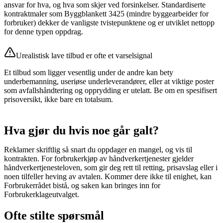
ansvar for hva, og hva som skjer ved forsinkelser. Standardiserte
kontraktmaler som Byggblankett 3425 (mindre byggearbeider for
forbruker) dekker de vanligste tvistepunktene og er utviklet nettopp
for denne typen oppdrag.
Urealistisk lave tilbud er ofte et varselsignal
Et tilbud som ligger vesentlig under de andre kan bety
underbemanning, useriøse underleverandører, eller at viktige poster
som avfallshåndtering og opprydding er utelatt. Be om en spesifisert
prisoversikt, ikke bare en totalsum.
Hva gjør du hvis noe går galt?
Reklamer skriftlig så snart du oppdager en mangel, og vis til
kontrakten. For forbrukerkjøp av håndverkertjenester gjelder
håndverkertjenesteloven, som gir deg rett til retting, prisavslag eller i
noen tilfeller heving av avtalen. Kommer dere ikke til enighet, kan
Forbrukerrådet bistå, og saken kan bringes inn for
Forbrukerklageutvalget.
Ofte stilte spørsmål