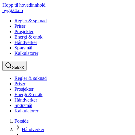
Hopp til hovedinnhold
bygg
24
.no
Regler & søknad
Priser
Prosjekter
Energi & enøk
Håndverker
Spørsmål
Kalkulatorer
Søk
⌘K
Regler & søknad
Priser
Prosjekter
Energi & enøk
Håndverker
Spørsmål
Kalkulatorer
Forside
Håndverker