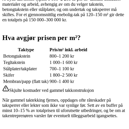
materialer og arbeid, avhengig av om du velger takstein,
betongtakstein eller stålplater, og om undertak og taksperrer må
skiftes. For et gjennomsnittlig enebolig-tak på 120–150 m² gir dette
en totalpris på 150 000–300 000 kr.
Hva avgjør prisen per m²?
Taktype
Pris/m² inkl. arbeid
Betongtakstein
800–1 200 kr
Tegltakstein
1 000–1 600 kr
Stålplater/takplater
700–1 100 kr
Skifer
1 800–2 500 kr
Membran/papp (flatt tak)
900–1 400 kr
Skjulte kostnader ved gammel takkonstruksjon
Når gammel taktekking fjernes, oppdages ofte råteskader på
taksperrer eller lekter som ikke var synlige før. Sett av en buffer på
minst 10–15 % av totalprisen til uforutsette utbedringer, og be om at
takentreprenøren varsler før eventuelt tilleggsarbeid igangsettes.