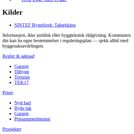
Kilder
SINTEF Byggforsk: Taktekking
Informasjon, ikke juridisk eller byggteknisk rådgivning. Kommunen
din kan ha egne bestemmelser i reguleringsplan — sjekk alltid med
byggesaksavdelingen.
Regler & søknad
Garasje
Tilbygg
Terrasse
TEK17
Priser
Nytt bad
Bytte tak
Garasje
Prissammenligning
Prosjekter