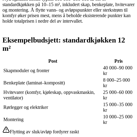
standardkjøkken på 10–15 m², inkludert skap, benkeplate, hvitevarer
og montering. Å flytte vann- og avløpspunkter eller sterkstrøm til
komfyr øker prisen mest, mens å beholde eksisterende punkter kan
holde totalprisen i nedre del av intervallet.
Eksempelbudsjett: standardkjøkken 12
m²
Post
Pris
40 000–90 000
Skapmoduler og fronter
kr
8 000–25 000
Benkeplate (laminat–kompositt)
kr
Hvitevarer (komfyr, kjøleskap, oppvaskmaskin,
25 000–60 000
ventilator)
kr
15 000–35 000
Rørlegger og elektriker
kr
10 000–25 000
Montering
kr
Flytting av sluk/avløp fordyrer raskt