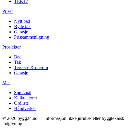
TEK17
Priser
Nytt bad
Bytte tak
Garasje
Prissammenligning
Prosjekter
Bad
Tak
Terrasse & uterom
Garasje
Mer
Spørsmål
Kalkulatorer
Ordliste
Håndverker
©
2026
bygg24.no — informasjon, ikke juridisk eller byggteknisk
rådgivning.