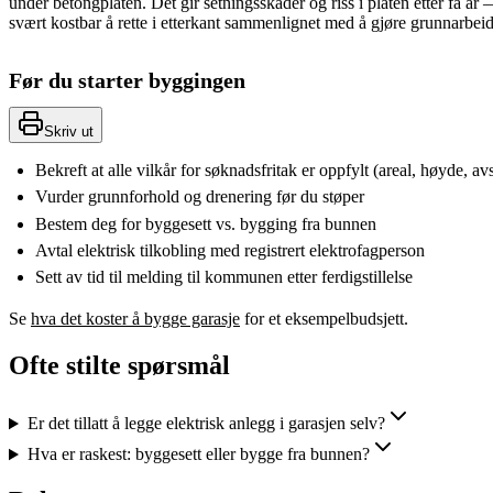
under betongplaten. Det gir setningsskader og riss i platen etter få år 
svært kostbar å rette i etterkant sammenlignet med å gjøre grunnarbeidet
Før du starter byggingen
Skriv ut
Bekreft at alle vilkår for søknadsfritak er oppfylt (areal, høyde, av
Vurder grunnforhold og drenering før du støper
Bestem deg for byggesett vs. bygging fra bunnen
Avtal elektrisk tilkobling med registrert elektrofagperson
Sett av tid til melding til kommunen etter ferdigstillelse
Se
hva det koster å bygge garasje
for et eksempelbudsjett.
Ofte stilte spørsmål
Er det tillatt å legge elektrisk anlegg i garasjen selv?
Hva er raskest: byggesett eller bygge fra bunnen?