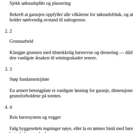
Sjekk søknadsplikt og plassering
Bekreft at garasjen oppfyller alle vilkårene for søknadsfritak, og a
holder nødvendig avstand til nabogrense.
2
Grunnarbeid
Klargjør grunnen med tilstrekkelig bæreevne og drenering — dårl
den vanligste årsaken til setningsskader senere.
3
Støp fundament/plate
En armert betongplate er vanligste løsning for garasje, dimensjoner
grunnforholdene på tomten.
4
Reis bæresystem og vegger
Følg byggesettets tegninger nøye, eller la en tømrer bistå med bæ