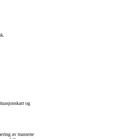
ak.
ituasjonskart og
ering av massene