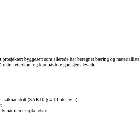
 prosjektert byggesett som allerede har beregnet bæring og materiallis
å rette i etterkant og kan påvirke garasjens levetid.
 søknadsfritt (SAK10 § 4-1 bokstav a)
t
selv når den er søknadsfri