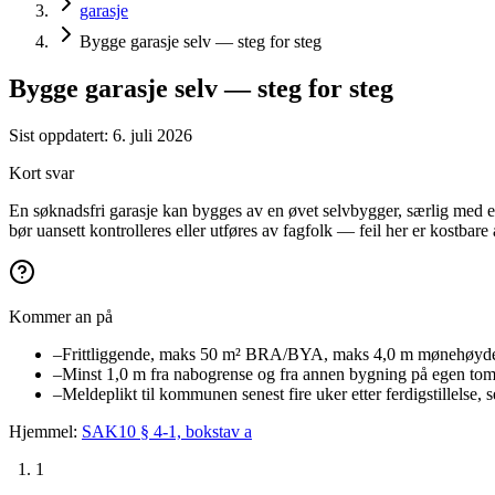
garasje
Bygge garasje selv — steg for steg
Bygge garasje selv — steg for steg
Sist oppdatert:
6. juli 2026
Kort svar
En søknadsfri garasje kan bygges av en øvet selvbygger, særlig med et
bør uansett kontrolleres eller utføres av fagfolk — feil her er kostbare 
Kommer an på
–
Frittliggende, maks 50 m² BRA/BYA, maks 4,0 m mønehøyde:
–
Minst 1,0 m fra nabogrense og fra annen bygning på egen tom
–
Meldeplikt til kommunen senest fire uker etter ferdigstillelse, 
Hjemmel:
SAK10 § 4-1, bokstav a
1