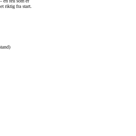
— en feil som er
 riktig fra start.
stand)