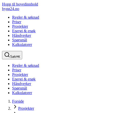
Hopp til hovedinnhold
bygg
24
.no
Regler & søknad
Priser
Prosjekter
Energi & enøk
Håndverker
Spørsmål
Kalkulatorer
Søk
⌘K
Regler & søknad
Priser
Prosjekter
Energi & enøk
Håndverker
Spørsmål
Kalkulatorer
Forside
Prosjekter