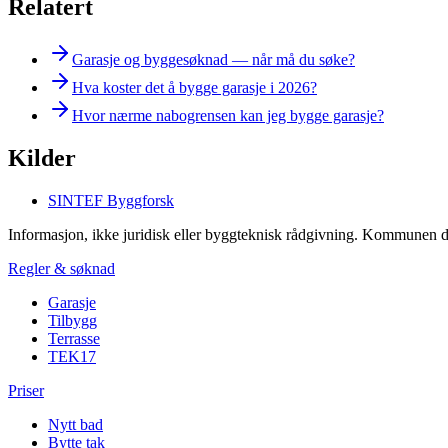
Relatert
Garasje og byggesøknad — når må du søke?
Hva koster det å bygge garasje i 2026?
Hvor nærme nabogrensen kan jeg bygge garasje?
Kilder
SINTEF Byggforsk
Informasjon, ikke juridisk eller byggteknisk rådgivning. Kommunen d
Regler & søknad
Garasje
Tilbygg
Terrasse
TEK17
Priser
Nytt bad
Bytte tak