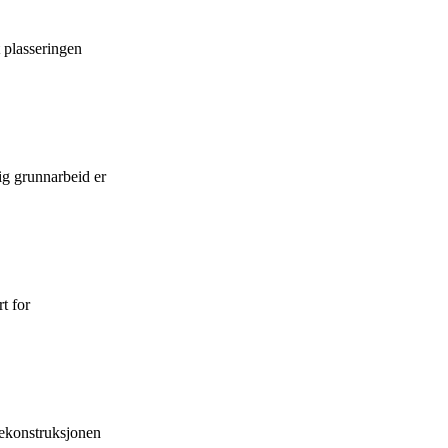
t plasseringen
ig grunnarbeid er
t for
rekonstruksjonen