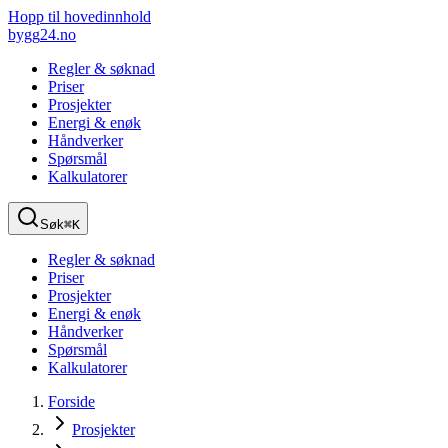
Hopp til hovedinnhold
bygg
24
.no
Regler & søknad
Priser
Prosjekter
Energi & enøk
Håndverker
Spørsmål
Kalkulatorer
Søk
⌘K
Regler & søknad
Priser
Prosjekter
Energi & enøk
Håndverker
Spørsmål
Kalkulatorer
Forside
Prosjekter