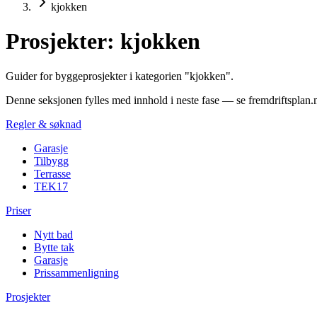
kjokken
Prosjekter: kjokken
Guider for byggeprosjekter i kategorien "kjokken".
Denne seksjonen fylles med innhold i neste fase — se fremdriftsplan.
Regler & søknad
Garasje
Tilbygg
Terrasse
TEK17
Priser
Nytt bad
Bytte tak
Garasje
Prissammenligning
Prosjekter