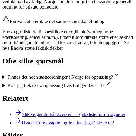
vedlikehold av bolig. Norge har aldri innført en tilsvarende generell
ordning for private boligeiere.
Enova-støtte er ikke det samme som skattefradrag
Enova gir tilskudd til spesifikke energitiltak (varmepumpe,
etterisolering, solceller m.m.), utbetalt som direkte støtte etter søknad
og forhåndsgodkjenning — ikke som fradrag i skatteoppgjøret. Se
hva Enova-støtte faktisk dekker
.
Ofte stilte spørsmål
Finnes det noen støtteordninger i Norge for oppussing?
Kan jeg trekke fra oppussing hvis boligen leies ut?
Relatert
Slik velger du håndverker — sjekkliste før du signerer
Hva er Enova-støtte, og hva kan jeg få støtte til?
Kilder