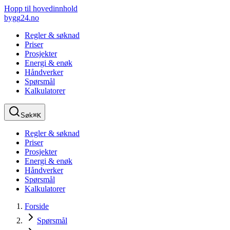
Hopp til hovedinnhold
bygg
24
.no
Regler & søknad
Priser
Prosjekter
Energi & enøk
Håndverker
Spørsmål
Kalkulatorer
Søk
⌘K
Regler & søknad
Priser
Prosjekter
Energi & enøk
Håndverker
Spørsmål
Kalkulatorer
Forside
Spørsmål