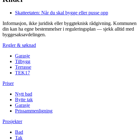
Skatteetaten: Når du skal bygge eller pusse opp
Informasjon, ikke juridisk eller byggteknisk rådgivning. Kommunen
din kan ha egne bestemmelser i reguleringsplan — sjekk alltid med
byggesaksavdelingen.
Regler & søknad
Garasje
Tilbygg
Terrasse
TEK17
Priser
Nytt bad
Bytte tak
Garasje
Prissammenligning
Prosjekter
Bad
Tak